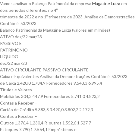
Vamos analisar o Balanço Patrimonial da empresa
Magazine Luiza
em
dois períodos diferentes: no 4º
trimestre de 2022 e no 1º trimestre de 2023. Análise da Demonstrações
Contábeis 53/2023
Balanço Patrimonial da Magazine Luiza (valores em milhões)
ATIVO dez/22 mar/23
PASSIVO E
PATRIMÔNIO
LÍQUIDO
dez/22 mar/23
ATIVO CIRCULANTE PASSIVO CIRCULANTE
Caixa e Equivalentes Análise da Demonstrações Contábeis 53/2023
de Caixa 2.420,0 1.784,9 Fornecedores 9.543,3 6.995,4
Títulos e Valores
Mobiliários 304,3 447,9 Fornecedores 5.741,0 4.823,2
Contas a Receber –
Cartão de Crédito 5.383,8 3.490,0 3.802,2 2.172,3
Contas a Receber –
Outros 1.376,4 1.230,4 R outros 1.552,6 1.527,7
Estoques 7.790,1 7.564,1 Empréstimos e