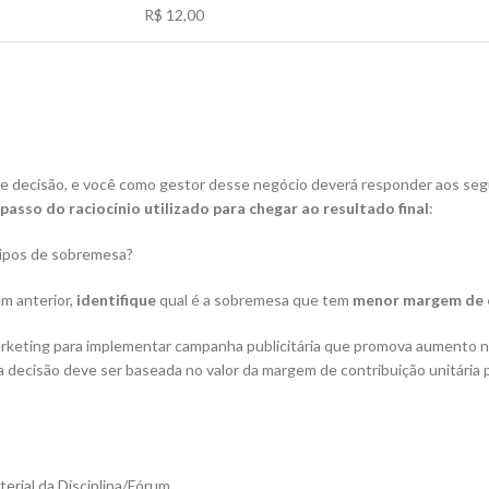
R$ 12,00
 de decisão, e você como gestor desse negócio deverá responder aos se
passo do raciocínio utilizado para chegar ao resultado final
:
tipos de sobremesa?
em anterior,
identifique
qual é a sobremesa que tem
menor margem de c
rketing para implementar campanha publicitária que promova aumento n
a decisão deve ser baseada no valor da margem de contribuição unitária
erial da Disciplina/Fórum.