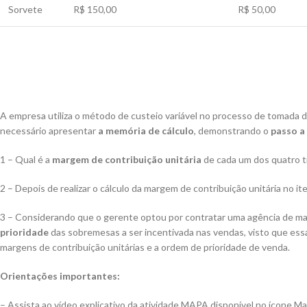
Sorvete
R$ 150,00
R$ 50,00
A empresa utiliza o método de custeio variável no processo de tomada
necessário apresentar
a memória de cálculo
, demonstrando o
passo a 
1 – Qual é a
margem de contribuição unitária
de cada um dos quatro 
2 – Depois de realizar o cálculo da margem de contribuição unitária no it
3 – Considerando que o gerente optou por contratar uma agência de ma
prioridade
das sobremesas a ser incentivada nas vendas, visto que ess
margens de contribuição unitárias e a ordem de prioridade de venda.​
Orientações importantes:
– Assista ao vídeo explicativo da atividade MAPA disponível no ícone Mat