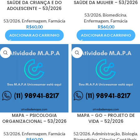
SAÚDE DA CRIANÇA E DO
SAÚDE DA MULHER – 53/2026
ADOLESCENTE – 53/2026
53/2026
,
Biomedicina
,
53/2026
,
Enfermagem
,
Farmácia
Enfermagem
,
Farmácia
R$
60,00
R$
60,00
ADICIONAR AO CARRINHO
ADICIONAR AO CARRINHO
MAPA – PSICOLOGIA
MAPA – GO – PROJETO DE
ORGANIZACIONAL – 53/2026
VIDA – 52/2026
53/2026
,
Enfermagem
,
Farmácia
52/2026
,
Administração
,
Biologia
,
R$
60,00
Biomedicina
,
Ciências Contábeis
,