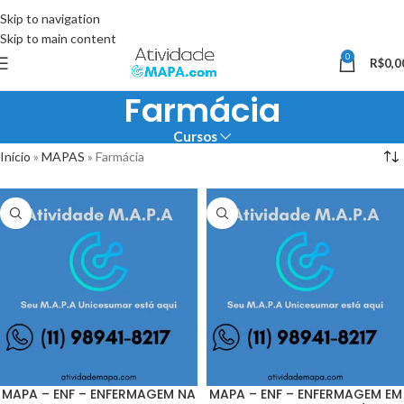
Somente Hoje utilize o Cupom 10%OFF e ganhe 10% desconto, válido
Skip to navigation
somente pelo site.
Skip to main content
0
R$
0,0
Farmácia
Cursos
Início
»
MAPAS
»
Farmácia
MAPA – ENF – ENFERMAGEM NA
MAPA – ENF – ENFERMAGEM EM