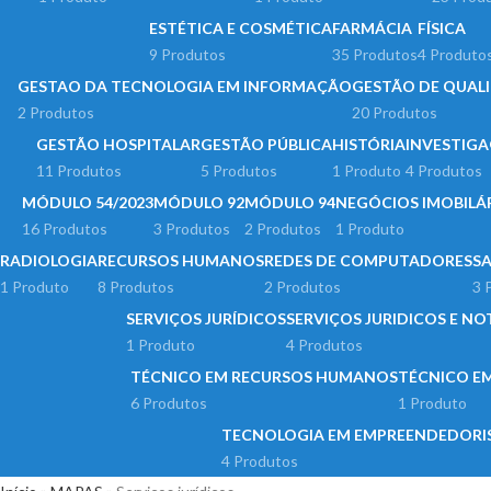
ESTÉTICA E COSMÉTICA
FARMÁCIA
FÍSICA
9 Produtos
35 Produtos
4 Produto
GESTAO DA TECNOLOGIA EM INFORMAÇÃO
GESTÃO DE QUAL
2 Produtos
20 Produtos
GESTÃO HOSPITALAR
GESTÃO PÚBLICA
HISTÓRIA
INVESTIGA
11 Produtos
5 Produtos
1 Produto
4 Produtos
MÓDULO 54/2023
MÓDULO 92
MÓDULO 94
NEGÓCIOS IMOBILÁ
16 Produtos
3 Produtos
2 Produtos
1 Produto
RADIOLOGIA
RECURSOS HUMANOS
REDES DE COMPUTADORES
S
1 Produto
8 Produtos
2 Produtos
3 
SERVIÇOS JURÍDICOS
SERVIÇOS JURIDICOS E NO
1 Produto
4 Produtos
TÉCNICO EM RECURSOS HUMANOS
TÉCNICO EM
6 Produtos
1 Produto
TECNOLOGIA EM EMPREENDEDOR
4 Produtos