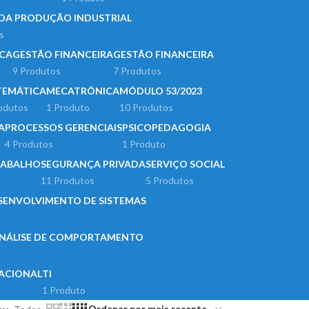
DA PRODUÇÃO INDUSTRIAL
s
ICA
GESTÃO FINANCEIRA
GESTÃO FINANCEIRA
9 Produtos
7 Produtos
EMÁTICA
MECATRÔNICA
MÓDULO 53/2023
odutos
1 Produto
10 Produtos
A
PROCESSOS GERENCIAIS
PSICOPEDAGOGIA
4 Produtos
1 Produto
RABALHO
SEGURANÇA PRIVADA
SERVIÇO SOCIAL
11 Produtos
5 Produtos
SENVOLVIMENTO DE SISTEMAS
 ANÁLISE DE COMPORTAMENTO
ACIONAL
TI
1 Produto