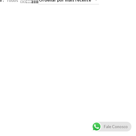
w
Todos
Fale Conosco