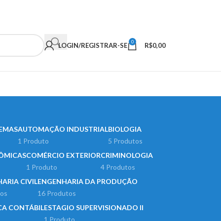
0
LOGIN/REGISTRAR-SE
R$
0,00
TEMAS
AUTOMAÇÃO INDUSTRIAL
BIOLOGIA
1 Produto
5 Produtos
NÔMICAS
COMÉRCIO EXTERIOR
CRIMINOLOGIA
1 Produto
4 Produtos
ARIA CIVIL
ENGENHARIA DA PRODUÇÃO
tos
16 Produtos
CA CONTÁBIL
ESTAGIO SUPERVISIONADO II
1 Produto