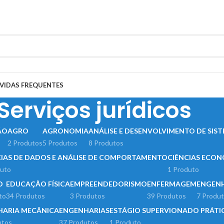
mente pelo site.
VIDAS FREQUENTES
Serviços jurídicos
ÃO
AGRO
AGRONOMIA
ANÁLISE E DESENVOLVIMENTO DE SIS
2 Produtos
5 Produtos
8 Produtos
CIAS DE DADOS E ANÁLISE DE COMPORTAMENTO
CIÊNCIAS ECO
duto
1 Produto
O
EDUCAÇÃO FÍSICA
EMPREENDEDORISMO
ENFERMAGEM
ENGENH
to
34 Produtos
3 Produtos
39 Produtos
7 Produ
HARIA MECÂNICA
ENGENHARIAS
ESTÁGIO SUPERVIONADO PRÁTI
utos
37 Produtos
1 Produto