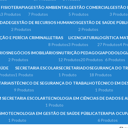
FISIOTERAPIA
GESTÃO AMBIENTAL
GESTÃO COMERCIAL
GESTÃO 
s
3 Produtos
7 Produtos
5 Produtos
3 Produto
IDADE
GESTÃO DE RECURSOS HUMANOS
GESTÃO DE SAÚDE PÚBL
2 Produtos
2 Produtos
ÇÃO E PERÍCIA CRIMINAL
LETRAS
LICENCIATURA
LOGÍSTICA
MAT
8 Produtos
3 Produtos
27 Produtos
4 Pr
RIOS
NEGÓCIOS IMOBILIÁRIOS
NUTRIÇÃO
PEDAGOGIA
PODOLOGI
2 Produtos
12 Produtos
20 Produtos
6 Produtos
AÚDE
SECRETARIA ESCOLAR
SECRETARIADO
SEGURANÇA DO T
Produtos
1 Produto
1 Produto
18 Produtos
TARIAIS
TÉCNICO DE SEGURANÇA DO TRABALHO
TÉCNICO EM DE
9 Produtos
1 Produto
 SECRETARIA ESCOLAR
TECNOLOGIA EM CIÊNCIAS DE DADOS E
1 Produto
ISMO
TECNOLOGIA EM GESTÃO DE SAÚDE PÚBLICA
TERAPIA OCUP
1 Produto
6 Produtos