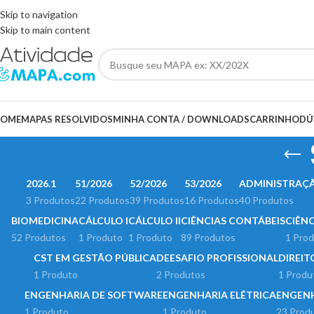
Somente Hoje utilize o Cupom 10%OFF e ganhe 10% desconto, válido so
Skip to navigation
Skip to main content
OME
MAPAS RESOLVIDOS
MINHA CONTA / DOWNLOADS
CARRINHO
DÚ
2026.1
51/2026
52/2026
53/2026
ADMINISTRAÇ
3 Produtos
22 Produtos
39 Produtos
16 Produtos
40 Produtos
BIOMEDICINA
CÁLCULO I
CÁLCULO II
CIÊNCIAS CONTÁBEIS
CIÊN
52 Produtos
1 Produto
1 Produto
89 Produtos
1 Pro
CST EM GESTÃO PÚBLICA
DEESAFIO PROFISSIONAL
DIREIT
1 Produto
2 Produtos
1 Produ
ENGENHARIA DE SOFTWARE
ENGENHARIA ELÉTRICA
ENGEN
1 Produto
1 Produto
23 Prod