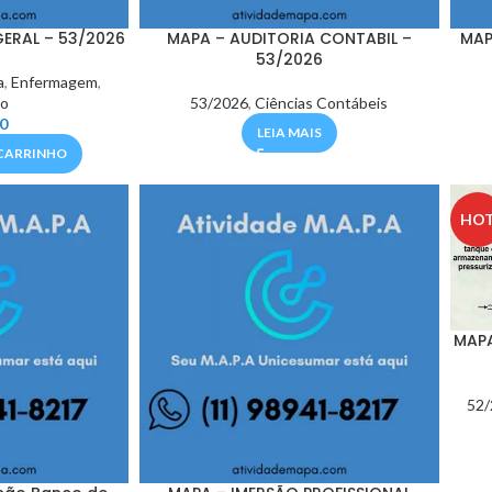
ERAL – 53/2026
MAPA – AUDITORIA CONTABIL –
MAP
53/2026
a
,
Enfermagem
,
ão
53/2026
,
Ciências Contábeis
0
LEIA MAIS
CARRINHO
HO
MAPA
52/