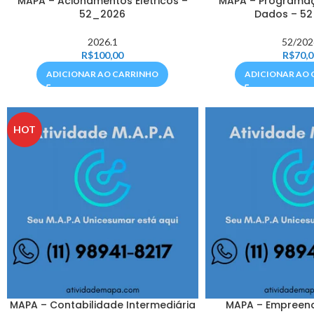
MAPA – Acionamentos Elétricos –
MAPA – Programa
52_2026
Dados – 5
2026.1
52/202
R$
100,00
R$
70,0
ADICIONAR AO CARRINHO
ADICIONAR AO 
HOT
MAPA – Contabilidade Intermediária
MAPA – Empreen