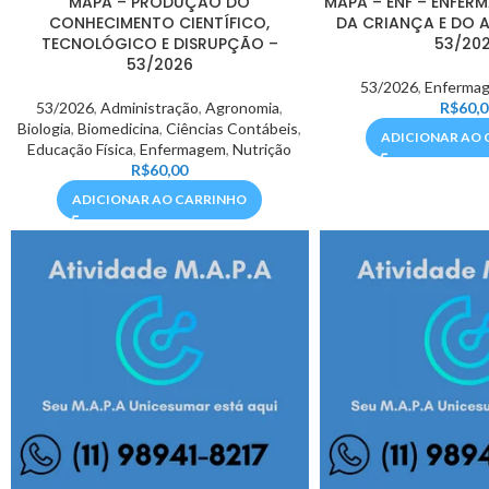
MAPA – PRODUÇÃO DO
MAPA – ENF – ENFER
CONHECIMENTO CIENTÍFICO,
DA CRIANÇA E DO 
TECNOLÓGICO E DISRUPÇÃO –
53/20
53/2026
53/2026
,
Enferma
53/2026
,
Administração
,
Agronomia
,
R$
60,0
Biologia
,
Biomedicina
,
Ciências Contábeis
,
ADICIONAR AO 
Educação Física
,
Enfermagem
,
Nutrição
R$
60,00
ADICIONAR AO CARRINHO