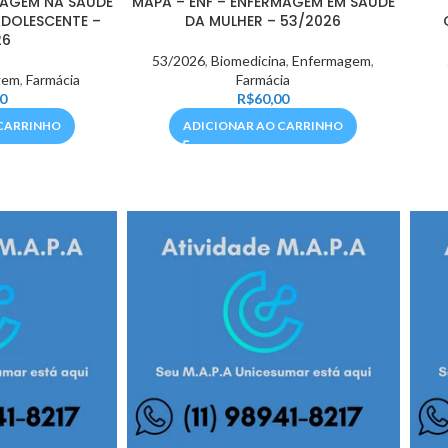
MAGEM NA SAÚDE
MAPA – ENF – ENFERMAGEM EM SAÚDE
ADOLESCENTE –
DA MULHER – 53/2026
26
53/2026
,
Biomedicina
,
Enfermagem
,
gem
,
Farmácia
Farmácia
0
R$
60,00
CARRINHO
ADICIONAR AO CARRINHO