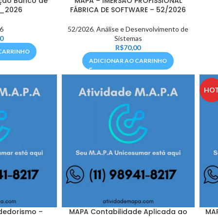
ção Banco de
MAPA – IMERSÃO PROFISSIONAL
2_2026
FÁBRICA DE SOFTWARE – 52/2026
6
52/2026
,
Análise e Desenvolvimento de
0
Sistemas
R$
70,00
CARRINHO
ADICIONAR AO CARRINHO
HO
dedorismo –
MAPA Contabilidade Aplicada ao
MAP